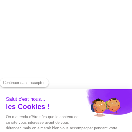
CGU
Untertitelung
Rechtliche
Capte-Werkzeuge
Informationen
Laden Sie ein
Unsere Tarife
Instagram-Video
herunter
Kontaktiere uns
Laden Sie ein YouTube-
Drücken
Video herunter
Hilfezentrum
Laden Sie ein LinkedIn-
Alternativen
Video herunter
Continuer sans accepter
Capte gegen Submagic
Spotify herunterladen
Capte gegen
Salut c'est nous...
Generieren Sie ein
les Cookies !
Sendshort
Vorschaubild
On a attendu d'être sûrs que le contenu de
Capte gegen Veed
ce site vous intéresse avant de vous
Eine SRT-Datei
déranger, mais on aimerait bien vous accompagner pendant votre
Capte gegen Opusclip