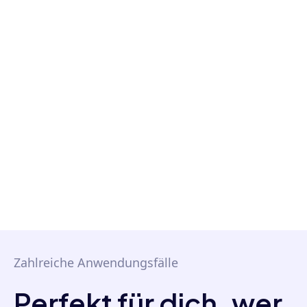
und analysieren können, ohne das gesamte
Originalvideo bearbeiten zu müssen.
Zahlreiche Anwendungsfälle
Perfekt für dich, wer