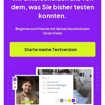
dem, was Sie bisher testen
konnten.
Beginne noch heute mit deinen kostenlosen
Untertiteln
Starte meine Testversion