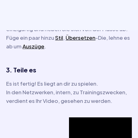
2. Sei einzigartig!
Machen Sie Ihre Inhalte dank unseres Redakteurs
einzigartig und heben Sie sich von der Masse ab.
Füge ein paar hinzu
Stil
,
Übersetzen
-Die, lehne es
ab um
Auszüge
.
3. Teile es
Es ist fertig! Es liegt an dir zu spielen.
In den Netzwerken, intern, zu Trainingszwecken,
verdient es Ihr Video, gesehen zu werden.