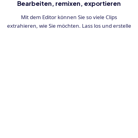
Bearbeiten, remixen, exportieren
Mit dem Editor können Sie so viele Clips
extrahieren, wie Sie möchten. Lass los und erstelle
Sie sprechen besser darüber als wir
Wenn Sie immer noch Zweifel haben, finden Sie
hier einige Meinungen unserer Tausenden von
zufriedenen Benutzern.