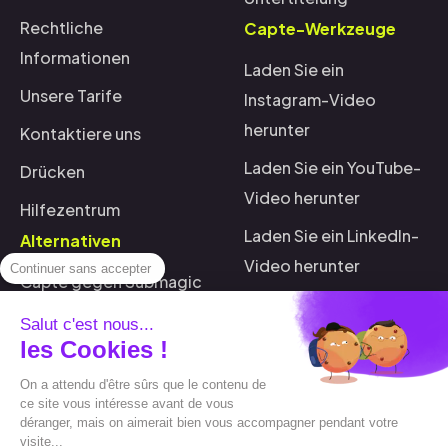
Rechtliche
Capte-Werkzeuge
Informationen
Laden Sie ein
Unsere Tarife
Instagram-Video
herunter
Kontaktiere uns
Laden Sie ein YouTube-
Drücken
Video herunter
Hilfezentrum
Laden Sie ein LinkedIn-
Alternativen
Video herunter
Continuer sans accepter
Capte gegen Submagic
Spotify herunterladen
Capte gegen
Salut c'est nous...
Generieren Sie ein
les Cookies !
Sendshort
Vorschaubild
On a attendu d'être sûrs que le contenu de
Capte gegen Veed
ce site vous intéresse avant de vous
Eine SRT-Datei
déranger, mais on aimerait bien vous accompagner pendant votre
Capte gegen Opusclip
konvertieren
visite...