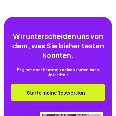
Wir unterscheiden uns von
dem, was Sie bisher testen
konnten.
Beginne noch heute mit deinen kostenlosen
Untertiteln
Starte meine Testversion