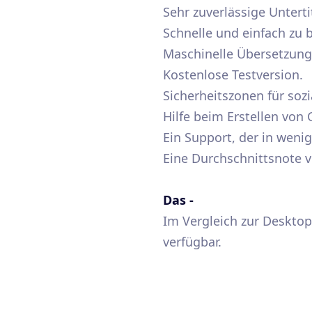
Sehr zuverlässige Untert
Schnelle und einfach zu 
elgenerierung und der
Maschinelle Übersetzung
Kostenlose Testversion.
Sicherheitszonen für soz
Hilfe beim Erstellen von C
te zu transformieren,
Ein Support, der in weni
gar wenn es darum
Eine Durchschnittsnote 
Das -
ziale Netzwerke zu
Im Vergleich zur Desktop
verfügbar.