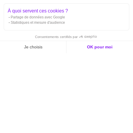
À quoi servent ces cookies ?
Partage de données avec Google
Statistiques et mesure d'audience
Consentements certifiés par
Je choisis
OK pour moi
Axeptio consent
Plateforme de Gestion du Consentement : Personnalise
Notre plateforme vous permet d'adapter et de gérer vos 