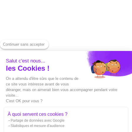
Baixe um vídeo do
Entre em contato
Instagram
conosco
Baixe um vídeo do
Prensa
YouTube
Centro de ajuda
Baixe um vídeo do
Continuer sans accepter
Alternativas
LinkedIn
Capture vs Submagic
Salut c'est nous...
Baixe o Spotify
les Cookies !
Capte x Sendshort
Gere uma miniatura
On a attendu d'être sûrs que le contenu de
Capture vs Veed
ce site vous intéresse avant de vous
Converter um arquivo
déranger, mais on aimerait bien vous accompagner pendant votre
Capte x Opusclip
SRT
visite...
C'est OK pour vous ?
Capte x Filmora
Traduzindo um arquivo
À quoi servent ces cookies ?
SRT
Capte x Zubtitle
Partage de données avec Google
Corte seus vídeos
Statistiques et mesure d'audience