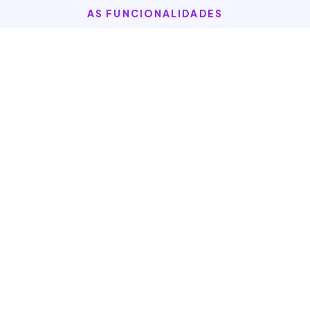
AS FUNCIONALIDADES
O máximo de Capte
Trechos do clipe
Para ter os melhores momentos de um vídeo