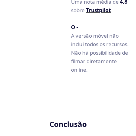
interface
Uma nota média de
4,8
muito ocupado.
sobre
Trustpilot
Nós nos perdemos
nos menus para
O -
criar um conteúdo
A versão móvel não
rápido e fácil.
inclui todos os recursos.
Não há possibilidade de
filmar diretamente
online.
Conclusão