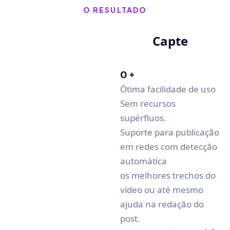
O RESULTADO
Capte
Veed
O +
Ótima facilidade de uso
O +
Sem recursos
Muito abrangente
supérfluos.
Possível gravar seu
Suporte para publicação
vídeo diretamente
em redes com detecção
online
automática
C
os melhores trechos do
O -
vídeo ou até mesmo
Leva tempo para
ajuda na redação do
entender a
post.