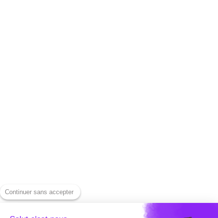
FAQ | Perguntas
Nosso blog
frequentes
Nossa equipe
Segurança e
Junte-se a nós
privacidade
Recursos para
CGU
legendagem rápida
Informações legais
Ferramentas de
captura
Nossas tarifas
Baixe um vídeo do
Entre em contato
Instagram
conosco
Baixe um vídeo do
Prensa
YouTube
Centro de ajuda
Baixe um vídeo do
Continuer sans accepter
Alternativas
LinkedIn