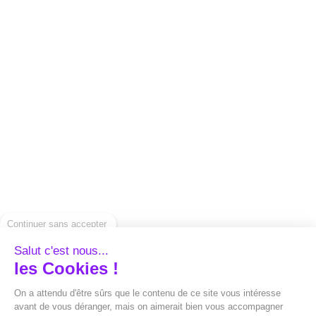
privacidade
Recursos para
CGU
legendagem rápida
Informações legais
Ferramentas de
captura
Nossas tarifas
Baixe um vídeo do
Entre em contato
Instagram
conosco
Baixe um vídeo do
Prensa
YouTube
Centro de ajuda
Baixe um vídeo do
Alternativas
Continuer sans accepter
LinkedIn
Capture vs Submagic
Baixe o Spotify
Salut c'est nous...
Capte x Sendshort
les Cookies !
Gere uma miniatura
Capture vs Veed
On a attendu d'être sûrs que le contenu de ce site vous intéresse
Converter um arquivo
avant de vous déranger, mais on aimerait bien vous accompagner