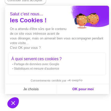
Continuer sans accepter
Salut c'est nous...
les Cookies !
On a attendu d'être sûrs que le contenu
de ce site vous intéresse avant de
vous déranger, mais on aimerait bien vous accompagner pendant
votre visite...
C'est OK pour vous ?
À quoi servent ces cookies ?
Partage de données avec Google
Statistiques et mesure d'audience
Consentements certifiés par
Je choisis
OK pour moi
Axeptio consent
Plateforme de Gestion du Consentement : Personnali
Notre plateforme vous permet d'adapter et de gérer vo