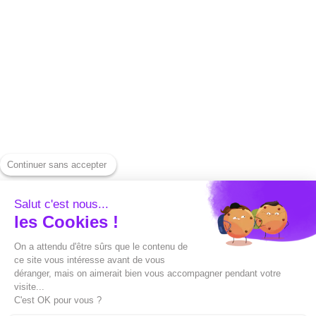
Informationen
Laden Sie ein
Unsere Tarife
Instagram-Video
herunter
Kontaktiere uns
Laden Sie ein YouTube-
Drücken
Video herunter
Hilfezentrum
Laden Sie ein LinkedIn-
Alternativen
Video herunter
Continuer sans accepter
Capte gegen Submagic
Spotify herunterladen
Capte gegen
Salut c'est nous...
Generieren Sie ein
les Cookies !
Sendshort
Vorschaubild
On a attendu d'être sûrs que le contenu de
Capte gegen Veed
ce site vous intéresse avant de vous
Eine SRT-Datei
déranger, mais on aimerait bien vous accompagner pendant votre
Capte gegen Opusclip
konvertieren
visite...
C'est OK pour vous ?
Capte gegen Filmora
Eine SRT-Datei