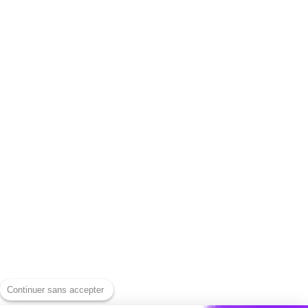
FAQ | Häufig gestellte
Unser Blog
Fragen
Unser Team
Sicherheit und
Schließ dich uns an
Datenschutz
Funktionen für schnelle
CGU
Untertitelung
Rechtliche
Capte-Werkzeuge
Informationen
Laden Sie ein
Unsere Tarife
Instagram-Video
herunter
Kontaktiere uns
Laden Sie ein YouTube-
Drücken
Video herunter
Hilfezentrum
Laden Sie ein LinkedIn-
Alternativen
Video herunter
Continuer sans accepter
Capte gegen Submagic