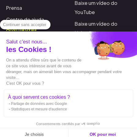
Baixe um vídeo do
Prensa
YouTube
Centro de ajuda
Baixe um vídeo do
Continuer sans accepter
Alternativas
LinkedIn
Capture vs Submagic
Salut c'est nous...
Baixe o Spotify
les Cookies !
Capte x Sendshort
Gere uma miniatura
On a attendu d'être sûrs que le contenu de
Capture vs Veed
ce site vous intéresse avant de vous
Converter um arquivo
déranger, mais on aimerait bien vous accompagner pendant votre
Capte x Opusclip
SRT
visite...
C'est OK pour vous ?
Capte x Filmora
Traduzindo um arquivo
À quoi servent ces cookies ?
SRT
Capte x Zubtitle
Partage de données avec Google
Corte seus vídeos
Statistiques et mesure d'audience
Consentements certifiés par
Je choisis
OK pour moi