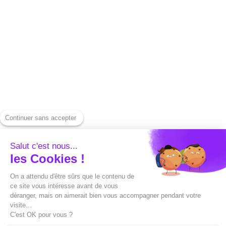
legendagem rápida
Informações legais
Ferramentas de
captura
Nossas tarifas
Baixe um vídeo do
Entre em contato
Instagram
conosco
Baixe um vídeo do
Prensa
YouTube
Centro de ajuda
Baixe um vídeo do
Continuer sans accepter
Alternativas
LinkedIn
Capture vs Submagic
Salut c'est nous...
Baixe o Spotify
les Cookies !
Capte x Sendshort
Gere uma miniatura
On a attendu d'être sûrs que le contenu de
Capture vs Veed
ce site vous intéresse avant de vous
Converter um arquivo
déranger, mais on aimerait bien vous accompagner pendant votre
Capte x Opusclip
SRT
visite...
C'est OK pour vous ?
Capte x Filmora
Traduzindo um arquivo