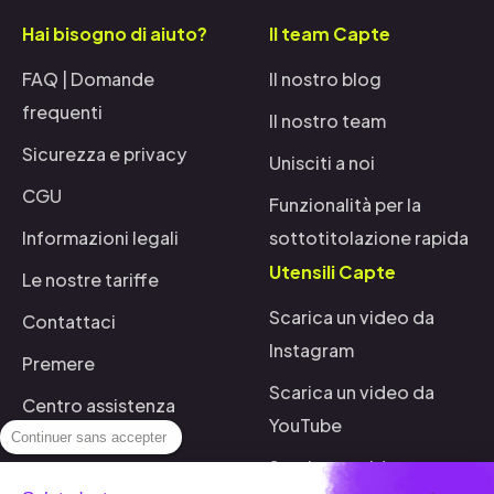
Hai bisogno di aiuto?
Il team Capte
FAQ | Domande
Il nostro blog
frequenti
Il nostro team
Sicurezza e privacy
Unisciti a noi
CGU
Funzionalità per la
Informazioni legali
sottotitolazione rapida
Utensili Capte
Le nostre tariffe
Scarica un video da
Contattaci
Instagram
Premere
Scarica un video da
Centro assistenza
YouTube
Alternative
Continuer sans accepter
Scarica un video su
Capte vs Submagic