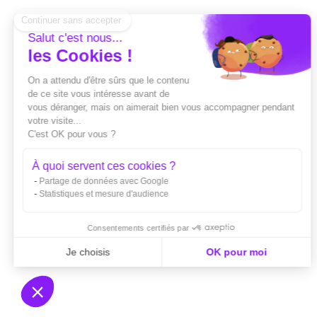
Salut c'est nous...
les Cookies !
On a attendu d'être sûrs que le contenu
de ce site vous intéresse avant de
vous déranger, mais on aimerait bien vous accompagner pendant
votre visite...
C'est OK pour vous ?
À quoi servent ces cookies ?
Partage de données avec Google
Statistiques et mesure d'audience
Consentements certifiés par
Je choisis
OK pour moi
Axeptio consent
Plateforme de Gestion du Consentement : Personnali
Notre plateforme vous permet d'adapter et de gérer vo