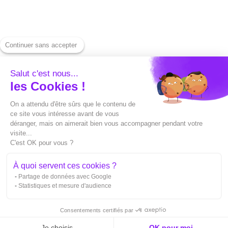
Prensa
Descargar un vídeo de
Centro de ayuda
YouTube
Alternativas
Descargar un vídeo de
Continuer sans accepter
Capte contra Submagic
LinkedIn
Salut c'est nous...
Capte contra
Descargar Spotify
les Cookies !
Sendshort
Generar una miniatura
On a attendu d'être sûrs que le contenu de
Capte contra Veed
ce site vous intéresse avant de vous
Convertir un archivo
déranger, mais on aimerait bien vous accompagner pendant votre
Capte contra Opusclip
SRT
visite...
C'est OK pour vous ?
Capte contra Filmora
Traducción de un
À quoi servent ces cookies ?
archivo SRT
Capte vs Subtitle
Partage de données avec Google
Recorta tus vídeos
Statistiques et mesure d'audience
Consentements certifiés par
Je choisis
OK pour moi