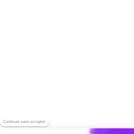
FAQ | Preguntas
Nuestro blog
frecuentes
Nuestro equipo
Seguridad y privacidad
Únete a nosotros
CGU
Funciones para
Información legal
subtitular rápidamente
Herramientas de
Nuestras tarifas
captación
Póngase en contacto
Descargar un vídeo de
con nosotros
Instagram
Prensa
Descargar un vídeo de
Centro de ayuda
YouTube
Alternativas
Descargar un vídeo de
Continuer sans accepter
Capte contra Submagic
LinkedIn