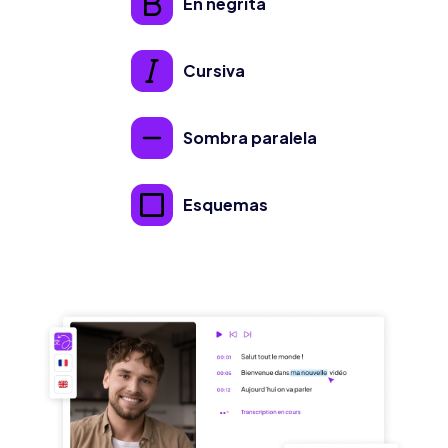
En negrita
Cursiva
Sombra paralela
Esquemas