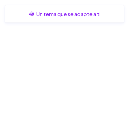
Un tema que se adapte a ti
El estilo es algo que cambia la
vida