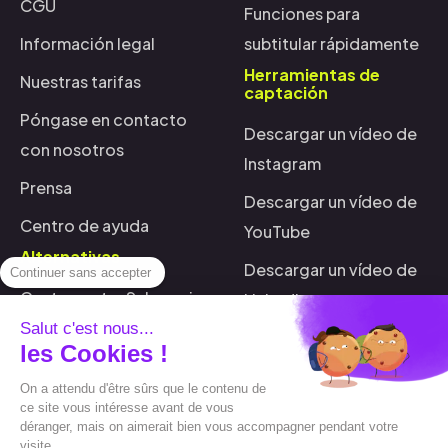
CGU
Funciones para
Información legal
subtitular rápidamente
Herramientas de
Nuestras tarifas
captación
Póngase en contacto
Descargar un vídeo de
con nosotros
Instagram
Prensa
Descargar un vídeo de
Centro de ayuda
YouTube
Alternativas
Descargar un vídeo de
Continuer sans accepter
Capte contra Submagic
LinkedIn
Salut c'est nous...
Capte contra
Descargar Spotify
les Cookies !
Sendshort
Generar una miniatura
On a attendu d'être sûrs que le contenu de
Capte contra Veed
ce site vous intéresse avant de vous
Convertir un archivo
déranger, mais on aimerait bien vous accompagner pendant votre
Capte contra Opusclip
SRT
visite...