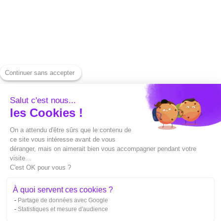
Informacje prawne
Pobierz wideo z
Nasze stawki
Instagrama
Skontaktuj się z nami
Pobierz wideo z
Prasa
YouTube
Continuer sans accepter
Centrum pomocy
Pobierz wideo na
Alternatywy
LinkedIn
Salut c'est nous...
les Cookies !
Capte vs Submagic
Pobierz Spotify
On a attendu d'être sûrs que le contenu de
Capte v Sendshort
Wygeneruj miniaturę
ce site vous intéresse avant de vous
déranger, mais on aimerait bien vous accompagner pendant votre
Capte v Veed
Konwertuj plik SRT
visite...
C'est OK pour vous ?
Capte v Opusclip
Tłumaczenie pliku SRT
À quoi servent ces cookies ?
Capte v Filmora
Przytnij swoje filmy
Partage de données avec Google
Capte vs Zubtitle
Statistiques et mesure d'audience