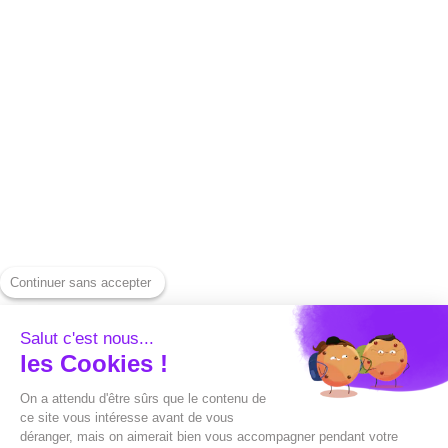
pytania
Dołącz do nas
Bezpieczeństwo i
Funkcje do szybkiego
prywatność
napisów
CGU
Narzędzia Capte
Informacje prawne
Pobierz wideo z
Nasze stawki
Instagrama
Skontaktuj się z nami
Pobierz wideo z
Prasa
YouTube
Continuer sans accepter
Centrum pomocy
Pobierz wideo na
Alternatywy
LinkedIn
Salut c'est nous...
les Cookies !
Capte vs Submagic
Pobierz Spotify
On a attendu d'être sûrs que le contenu de
Capte v Sendshort
Wygeneruj miniaturę
ce site vous intéresse avant de vous
déranger, mais on aimerait bien vous accompagner pendant votre
Capte v Veed