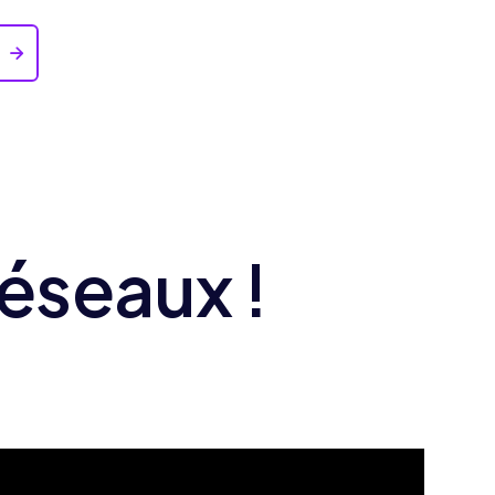
t

réseaux !