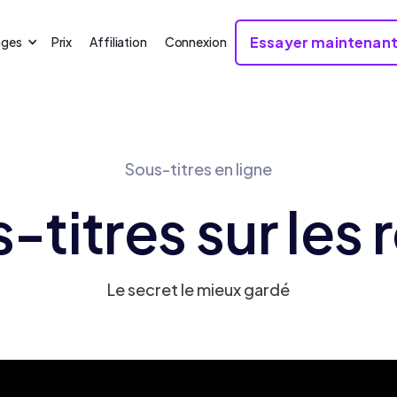
Essayer maintenan
ages
Prix
Affiliation
Connexion
Sous-titres en ligne
-titres sur les 
Le secret le mieux gardé